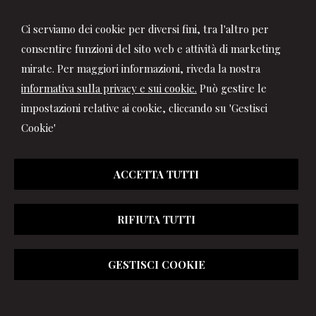
Ci serviamo dei cookie per diversi fini, tra l'altro per
consentire funzioni del sito web e attività di marketing
mirate. Per maggiori informazioni, riveda la nostra
informativa sulla privacy e sui cookie.
Può gestire le
impostazioni relative ai cookie, cliccando su 'Gestisci
Cookie'
Studio Patria
ACCETTA TUTTI
Consulenza Fiscale - Societaria - Lavoro
Via Balegno, 1 -
Rivalta di Torino
10040
,
TO
RIFIUTA TUTTI
Tel.
0119091572
Fax
0119044707
© 2026 Copyright Studio Patria . Tutti i diritti riservati | P.IVA
GESTISCI COOKIE
11959510014 |
Gestisci Cookie
-
Sitemap
-
Privacy
-
Cookie
policy
-
Credits