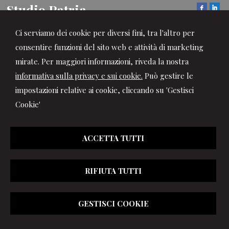
Studio Patria
Consulenza Fiscale - Societaria - Lavoro
Ci serviamo dei cookie per diversi fini, tra l'altro per
Via Balegno, 1 -
Rivalta di Torino
10040
,
TO
consentire funzioni del sito web e attività di marketing
Tel.
0119091572
Fax
0119044707
mirate. Per maggiori informazioni, riveda la nostra
informativa sulla privacy e sui cookie.
Può gestire le
© 2026 Copyright Studio Patria . Tutti i diritti riservati | P.IVA
impostazioni relative ai cookie, cliccando su 'Gestisci
11959510014 |
Gestisci Cookie
-
Sitemap
-
Privacy
-
Cookie
Cookie'
policy
-
Credits
ACCETTA TUTTI
RIFIUTA TUTTI
GESTISCI COOKIE