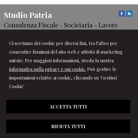
Studio Patria
Consulenza Fiscale - Societaria - Lavoro
Via Balegno, 1 -
Rivalta di Torino
10040
,
TO
Tel.
0119091572
Fax
0119044707
Ci serviamo dei cookie per diversi fini, tra l'altro per
consentire funzioni del sito web e attività di marketing
© 2026 Copyright Studio Patria . Tutti i diritti riservati | P.IVA
mirate. Per maggiori informazioni, riveda la nostra
11959510014 |
Gestisci Cookie
-
Sitemap
-
Privacy
-
Cookie
informativa sulla privacy e sui cookie.
Può gestire le
policy
-
Credits
impostazioni relative ai cookie, cliccando su 'Gestisci
Cookie'
ACCETTA TUTTI
RIFIUTA TUTTI